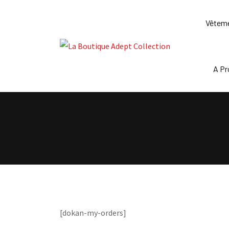
Skip
to
Vêtem
content
A P
[dokan-my-orders]