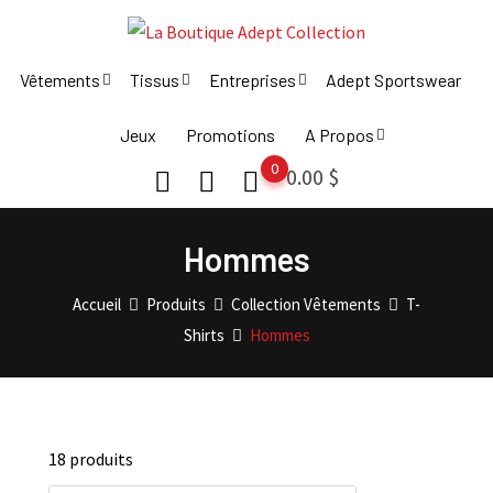
Skip
to
content
Vêtements
Tissus
Entreprises
Adept Sportswear
Jeux
Promotions
A Propos
0
0.00
$
Hommes
Accueil
Produits
Collection Vêtements
T-
Shirts
Hommes
18 produits