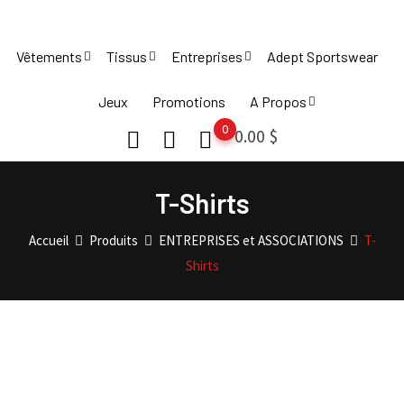
Skip
to
Vêtements
Tissus
Entreprises
Adept Sportswear
content
Jeux
Promotions
A Propos
0
0.00
$
T-Shirts
Accueil
Produits
ENTREPRISES et ASSOCIATIONS
T-
Shirts