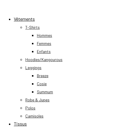
Skip
to
Vêtements
content
T-Shirts
Hommes
Femmes
Enfants
Hoodies/Kangourous
Leggings
Breeze
Cosie
Summum
Robe & Jupes
Polos
Camisoles
Tissus