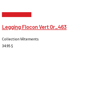
Choix des options
Legging Flocon Vert Or_463
Collection Vêtements
34.95
$