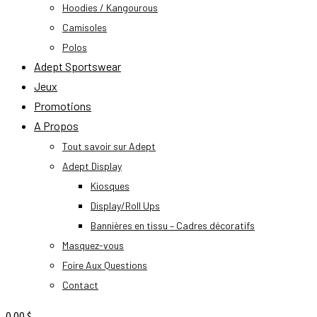
Hoodies / Kangourous
Camisoles
Polos
Adept Sportswear
Jeux
Promotions
A Propos
Tout savoir sur Adept
Adept Display
Kiosques
Display/Roll Ups
Bannières en tissu – Cadres décoratifs
Masquez-vous
Foire Aux Questions
Contact
0.00
$