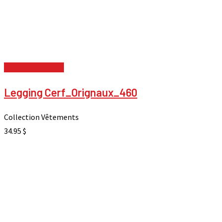
Choix des options
Legging Cerf_Orignaux_460
Collection Vêtements
34.95
$