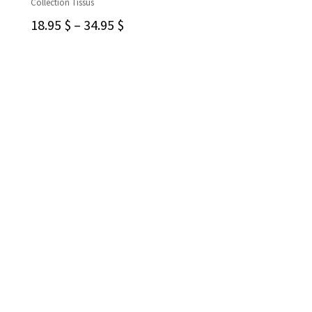
Collection Tissus
CHOIX DES OPTIONS
18.95
$
–
34.95
$