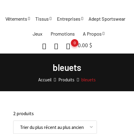
Skip
to
Vêtements
Tissus
Entreprises
Adept Sportswear
content
Jeux
Promotions
A Propos
0
0.00
$
bleuets
Accueil
Produits
bleuets
2 produits