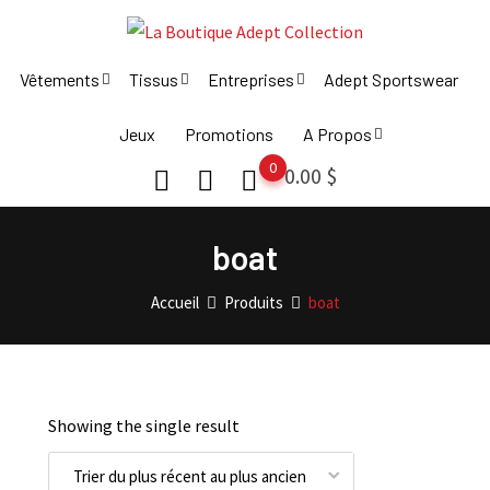
Skip
to
content
Vêtements
Tissus
Entreprises
Adept Sportswear
Jeux
Promotions
A Propos
0
0.00
$
boat
Accueil
Produits
boat
Showing the single result