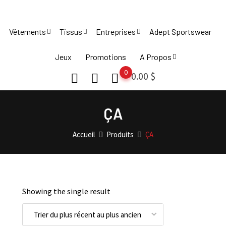
Skip
to
Vêtements
Tissus
Entreprises
Adept Sportswear
content
Jeux
Promotions
A Propos
0
0.00
$
ÇA
Accueil
Produits
ÇA
Showing the single result