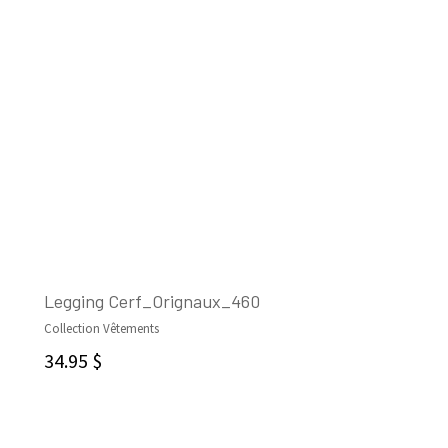
Legging Cerf_Orignaux_460
Collection Vêtements
CHOIX DES OPTIONS
34.95
$