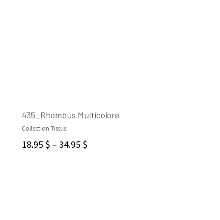
435_Rhombus Multicolore
Collection Tissus
CHOIX DES OPTIONS
18.95
$
–
34.95
$