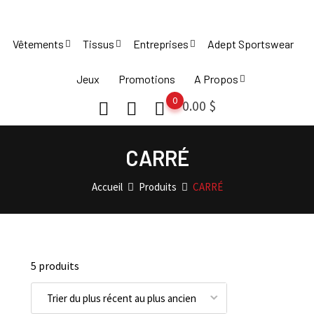
Skip
to
Vêtements
Tissus
Entreprises
Adept Sportswear
content
Jeux
Promotions
A Propos
0
0.00
$
CARRÉ
Accueil
Produits
CARRÉ
5 produits