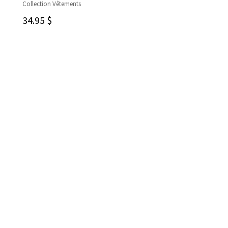
Collection Vêtements
CHOIX DES OPTIONS
34.95
$