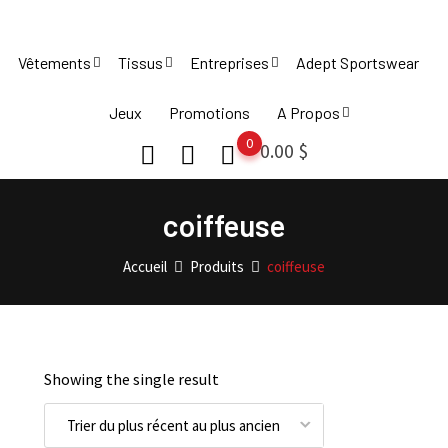
Skip
to
Vêtements
Tissus
Entreprises
Adept Sportswear
content
Jeux
Promotions
A Propos
0
0.00
$
coiffeuse
Accueil
Produits
coiffeuse
Showing the single result