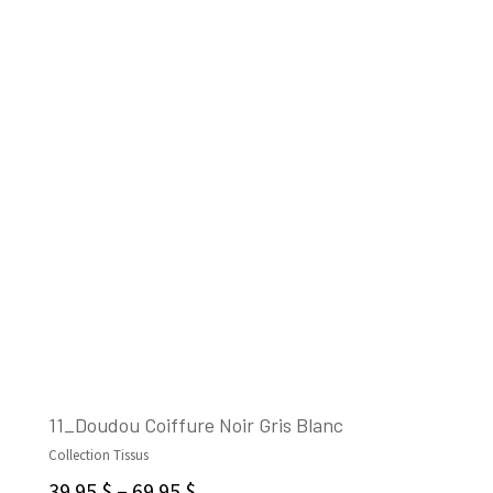
11_Doudou Coiffure Noir Gris Blanc
Collection Tissus
SELECT OPTIONS
39.95
$
–
69.95
$