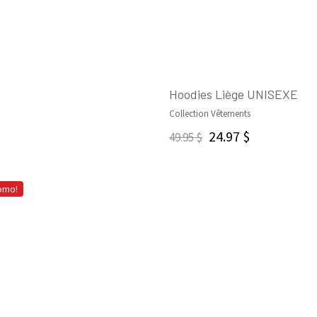
Hoodies Liège UNISEXE
Collection Vêtements
CHOIX DES OPTIONS
24.97
$
49.95
$
omo!