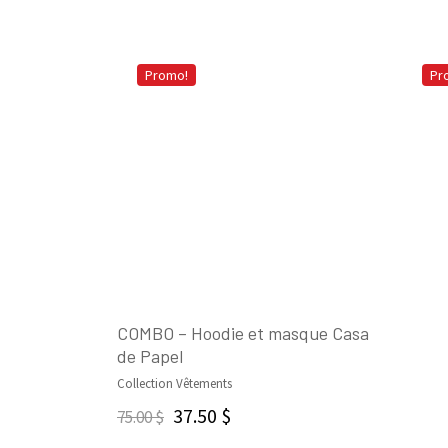
Promo!
Pr
COMBO – Hoodie et masque Casa
de Papel
CHOIX DES OPTIONS
Collection Vêtements
37.50
$
75.00
$