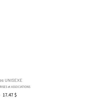
es UNISEXE
ISES et ASSOCIATIONS
CHOIX DES OPTIONS
17.47
$
$