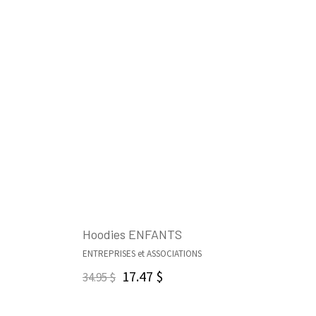
Hoodies ENFANTS
ENTREPRISES et ASSOCIATIONS
CHOIX DES OPTIONS
17.47
$
34.95
$