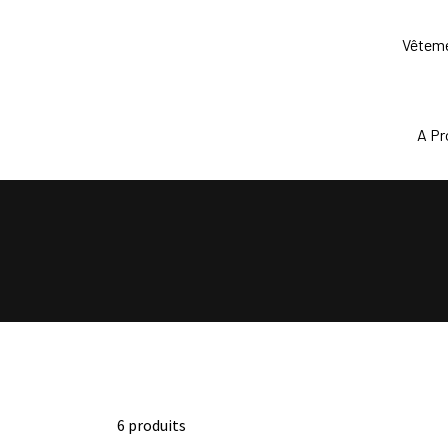
Skip
to
Vêtem
content
A P
6 produits