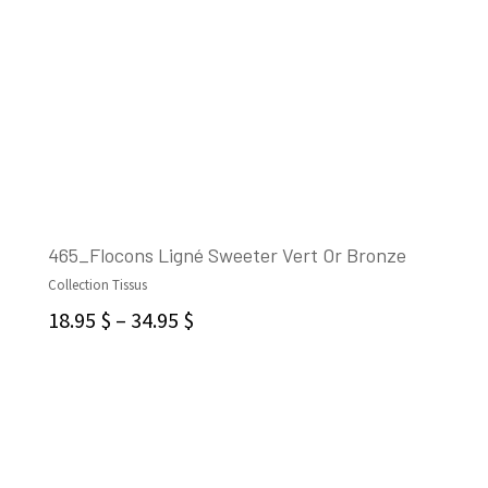
465_Flocons Ligné Sweeter Vert Or Bronze
Collection Tissus
CHOIX DES OPTIONS
18.95
$
–
34.95
$