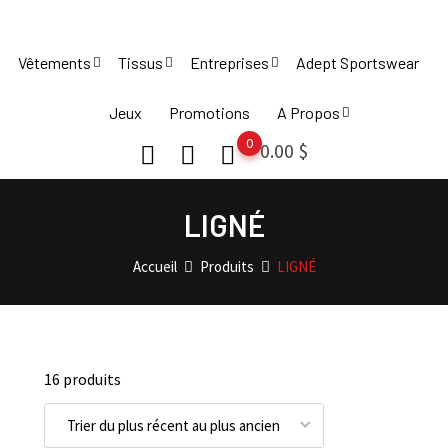
Skip
to
Vêtements
Tissus
Entreprises
Adept Sportswear
content
Jeux
Promotions
A Propos
0
0.00
$
LIGNÉ
Accueil
Produits
LIGNÉ
16 produits