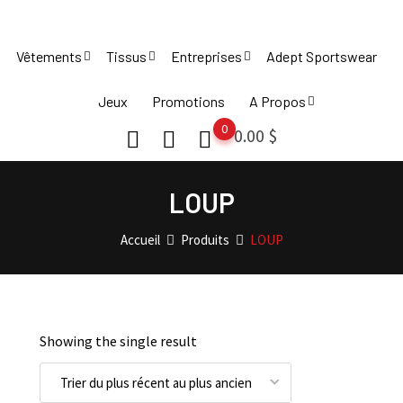
Skip
to
Vêtements
Tissus
Entreprises
Adept Sportswear
content
Jeux
Promotions
A Propos
0
0.00
$
LOUP
Accueil
Produits
LOUP
Showing the single result