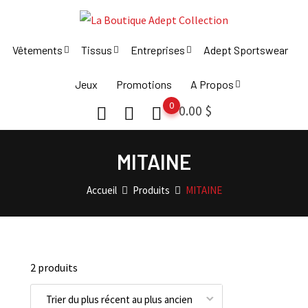
Skip
to
content
Vêtements
Tissus
Entreprises
Adept Sportswear
Jeux
Promotions
A Propos
0
0.00
$
MITAINE
Accueil
Produits
MITAINE
2 produits