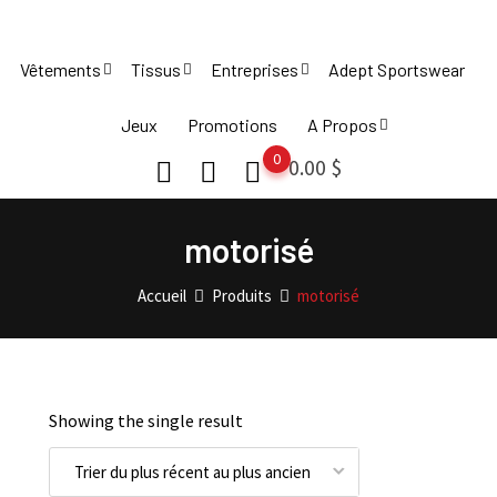
Skip
to
Vêtements
Tissus
Entreprises
Adept Sportswear
content
Jeux
Promotions
A Propos
0
0.00
$
motorisé
Accueil
Produits
motorisé
Showing the single result