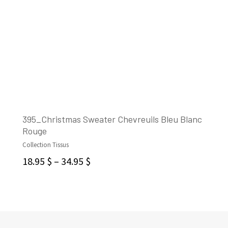
395_Christmas Sweater Chevreuils Bleu Blanc
Rouge
CHOIX DES OPTIONS
Collection Tissus
18.95
$
–
34.95
$