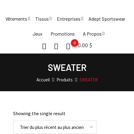
Skip
to
Vêtements
Tissus
Entreprises
Adept Sportswear
content
Jeux
Promotions
A Propos
0
0.00
$
SWEATER
Accueil
Produits
SWEATER
Showing the single result