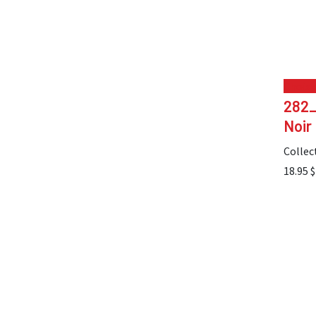
Choix 
282_
Noir
Collec
18.95
$