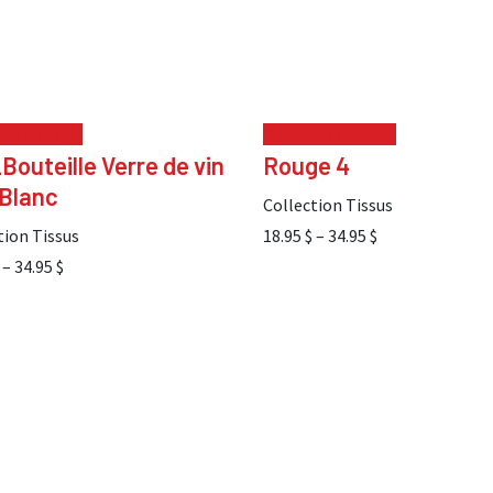
des options
Choix des options
Bouteille Verre de vin
Rouge 4
 Blanc
Collection Tissus
tion Tissus
18.95
$
–
34.95
$
–
34.95
$