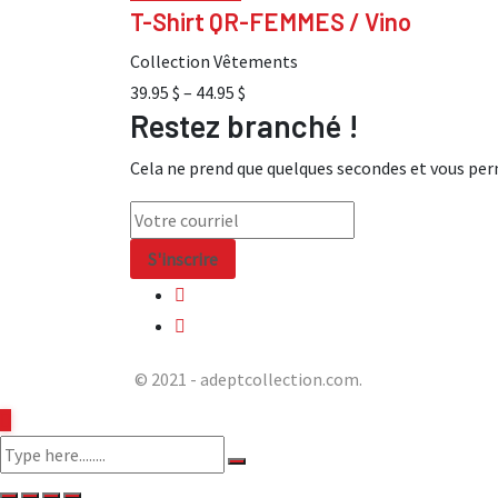
T-Shirt QR-FEMMES / Vino
Collection Vêtements
39.95
$
–
44.95
$
Restez branché !
Cela ne prend que quelques secondes et vous pe
© 2021 - adeptcollection.com.