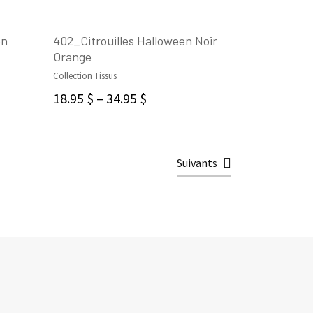
en
402_Citrouilles Halloween Noir
Orange
CHOIX DES OPTIONS
Collection Tissus
18.95
$
–
34.95
$
Suivants