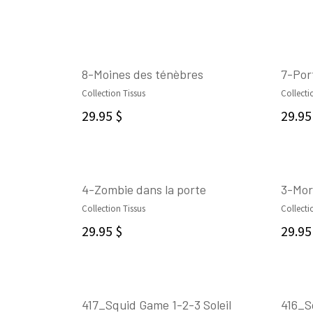
8-Moines des ténèbres
7-Por
Collection Tissus
Collecti
AJOUTER AU PANIER
29.95
$
29.9
4-Zombie dans la porte
3-Mor
Collection Tissus
Collecti
AJOUTER AU PANIER
29.95
$
29.9
417_Squid Game 1-2-3 Soleil
416_S