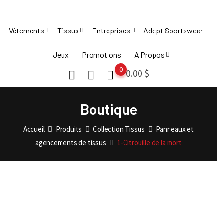
Skip
to
Vêtements
Tissus
Entreprises
Adept Sportswear
content
Jeux
Promotions
A Propos
0
0.00
$
Boutique
Accueil
Produits
Collection Tissus
Panneaux et
agencements de tissus
1-Citrouille de la mort