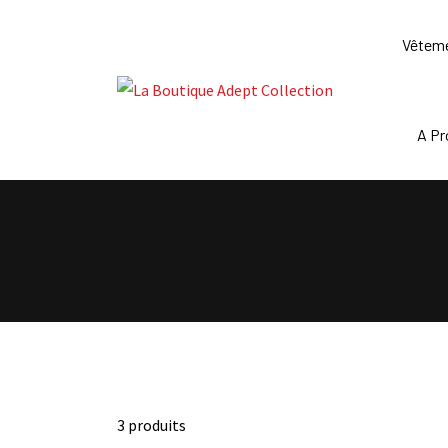
Skip
to
Vêtem
content
A P
3 produits