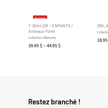
Promo!
T-Shirt QR – ENFANTS /
299_A
Animaux Forêt
Collecti
SELECT OPTIONS
Collection Vêtements
18.9
39.95
$
–
44.95
$
Restez branché !