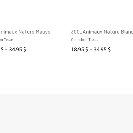
nimaux Nature Mauve
300_Animaux Nature Blan
on Tissus
Collection Tissus
CHOIX DES OPTIONS
CHOIX DES OPTIONS
5
$
–
34.95
$
18.95
$
–
34.95
$