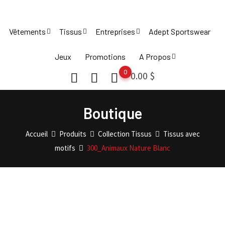
Skip
to
Vêtements
Tissus
Entreprises
Adept Sportswear
content
Jeux
Promotions
A Propos
0
0.00
$
Boutique
Accueil
Produits
Collection Tissus
Tissus avec
motifs
300_Animaux Nature Blanc