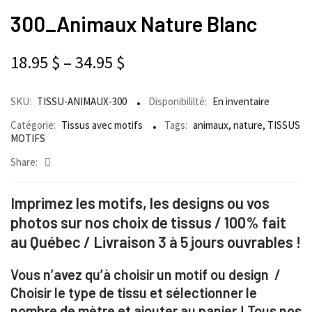
300_Animaux Nature Blanc
18.95
$
–
34.95
$
SKU:
TISSU-ANIMAUX-300
Disponibililté:
En inventaire
Catégorie:
Tissus avec motifs
Tags:
animaux
,
nature
,
TISSUS
MOTIFS
Share:
Imprimez les motifs, les designs ou vos
photos sur nos choix de tissus / 100% fait
au Québec / Livraison 3 à 5 jours ouvrables !
Vous n’avez qu’à choisir un motif ou design /
Choisir le type de tissu et sélectionner le
nombre de mètre et ajouter au panier ! Tous nos