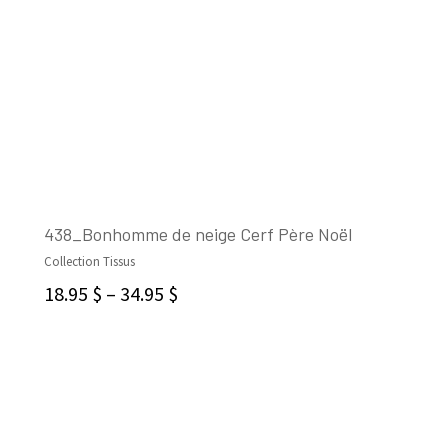
438_Bonhomme de neige Cerf Père Noël
Collection Tissus
CHOIX DES OPTIONS
18.95
$
–
34.95
$