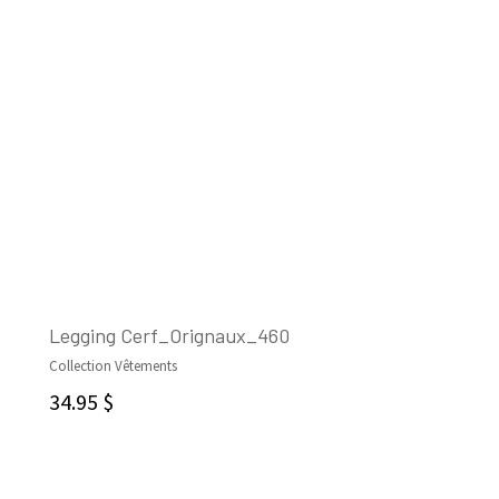
Legging Cerf_Orignaux_460
Collection Vêtements
CHOIX DES OPTIONS
34.95
$