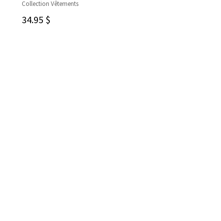
Collection Vêtements
CHOIX DES OPTIONS
34.95
$