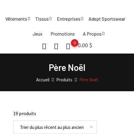
Skip
to
Vêtements
Tissus
Entreprises
Adept Sportswear
content
Jeux
Promotions
A Propos
0
0.00
$
Père Noël
Accueil
Produits
Père Noël
19 produits