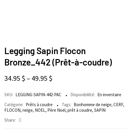
Legging Sapin Flocon
Bronze_442 (Prêt-à-coudre)
34.95
$
–
49.95
$
SKU:
LEGGING-SAPIN-442-PAC
Disponibililté:
En inventaire
Catégorie:
Prêts à coudre
Tags:
Bonhomme de neige
,
CERF
,
FLOCON
,
neige
,
NOEL
,
Père Noël
,
prêt à coudre
,
SAPIN
Share: