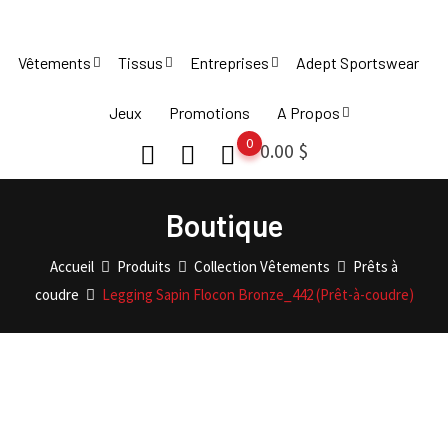
Skip
to
Vêtements
Tissus
Entreprises
Adept Sportswear
content
Jeux
Promotions
A Propos
0
0.00
$
Boutique
Accueil
Produits
Collection Vêtements
Prêts à
coudre
Legging Sapin Flocon Bronze_442 (Prêt-à-coudre)