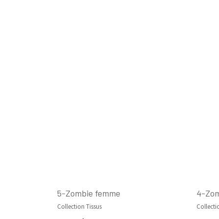
5-Zombie femme
4-Zom
Collection Tissus
Collecti
AJOUTER AU PANIER