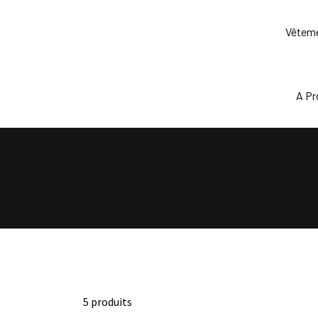
Skip
to
Vêtem
content
A P
5 produits