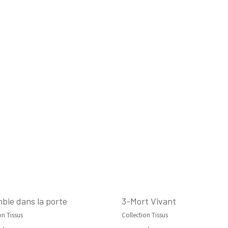
bie dans la porte
3-Mort Vivant
on Tissus
Collection Tissus
AJOUTER AU PANIER
AJOUTER AU PANIER