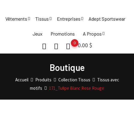
Skip
to
Vêtements
Tissus
Entreprises
Adept Sportswear
content
Jeux
Promotions
A Propos
0
0.00
$
Boutique
Accueil
Produits
Collection Tissus
Tissus avec
motifs
171_Tulipe Blanc Rose Rouge