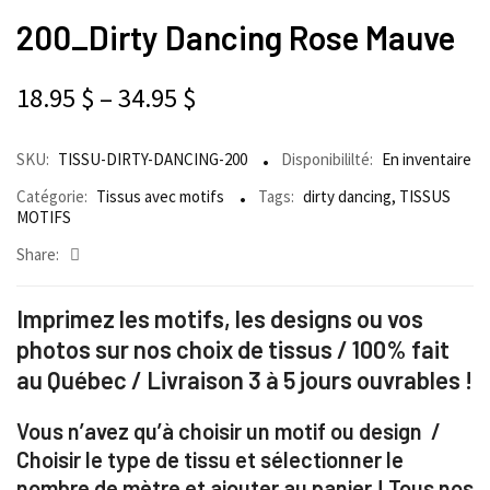
200_Dirty Dancing Rose Mauve
18.95
$
–
34.95
$
SKU:
TISSU-DIRTY-DANCING-200
Disponibililté:
En inventaire
Catégorie:
Tissus avec motifs
Tags:
dirty dancing
,
TISSUS
MOTIFS
Share:
Imprimez les motifs, les designs ou vos
photos sur nos choix de tissus / 100% fait
au Québec / Livraison 3 à 5 jours ouvrables !
Vous n’avez qu’à choisir un motif ou design /
Choisir le type de tissu et sélectionner le
nombre de mètre et ajouter au panier ! Tous nos