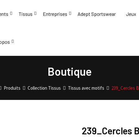
ents
Tissus
Entreprises
Adept Sportswear
Jeux
ropos
Boutique
Produits
Collection Tissus
Tissus avec motifs
239_Cercles B
239_Cercles B