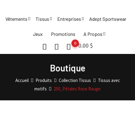
Skip
to
Vêtements
Tissus
Entreprises
Adept Sportswear
content
Jeux
Promotions
A Propos
0
0.00
$
Boutique
Accueil
Produits
Collection Tissus
Tissus avec
motifs
250_Pétales Rose Rouge