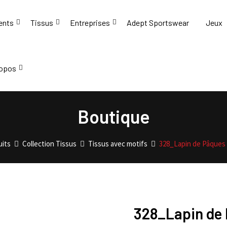
ents
Tissus
Entreprises
Adept Sportswear
Jeux
ropos
Boutique
uits
Collection Tissus
Tissus avec motifs
328_Lapin de Pâques 
328_Lapin de 