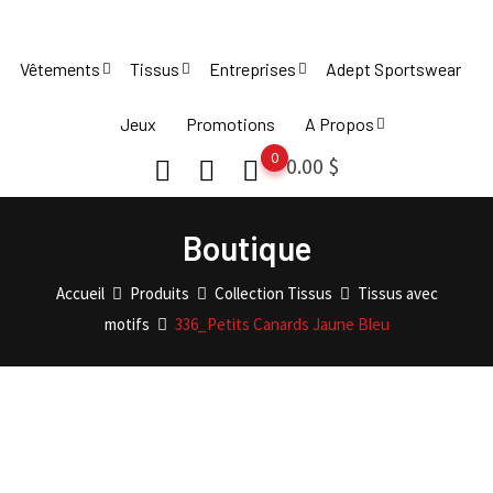
Skip
to
Vêtements
Tissus
Entreprises
Adept Sportswear
content
Jeux
Promotions
A Propos
0
0.00
$
Boutique
Accueil
Produits
Collection Tissus
Tissus avec
motifs
336_Petits Canards Jaune Bleu