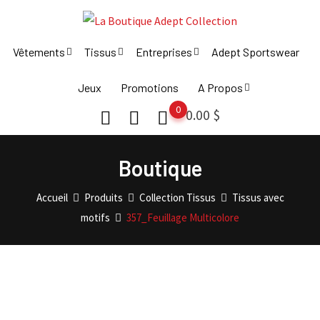
Skip
to
content
Vêtements
Tissus
Entreprises
Adept Sportswear
Jeux
Promotions
A Propos
0
0.00
$
Boutique
Accueil
Produits
Collection Tissus
Tissus avec
motifs
357_Feuillage Multicolore