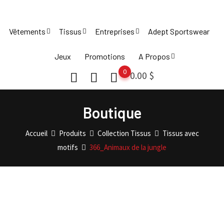
Skip
to
Vêtements
Tissus
Entreprises
Adept Sportswear
content
Jeux
Promotions
A Propos
0
0.00
$
Boutique
Accueil
Produits
Collection Tissus
Tissus avec
motifs
366_Animaux de la jungle