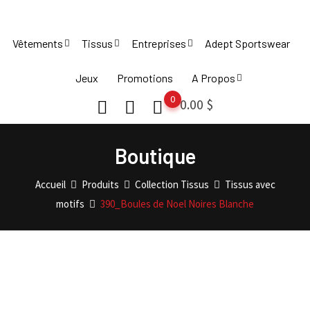
Skip
to
Vêtements
Tissus
Entreprises
Adept Sportswear
content
Jeux
Promotions
A Propos
0
0.00
$
Boutique
Accueil
Produits
Collection Tissus
Tissus avec
motifs
390_Boules de Noel Noires Blanche