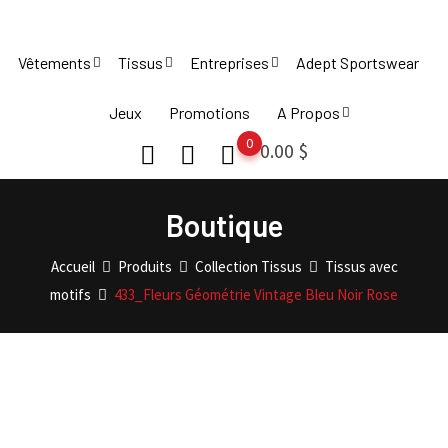
Skip
to
Vêtements
Tissus
Entreprises
Adept Sportswear
content
Jeux
Promotions
A Propos
0
0.00
$
Boutique
Accueil
Produits
Collection Tissus
Tissus avec
motifs
433_Fleurs Géométrie Vintage Bleu Noir Rose