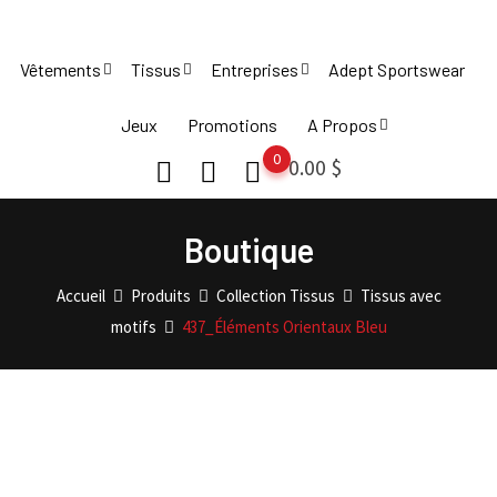
Skip
to
Vêtements
Tissus
Entreprises
Adept Sportswear
content
Jeux
Promotions
A Propos
0
0.00
$
Boutique
Accueil
Produits
Collection Tissus
Tissus avec
motifs
437_Éléments Orientaux Bleu