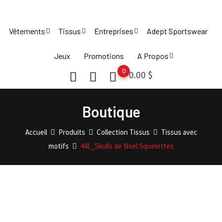
Skip
to
Vêtements
Tissus
Entreprises
Adept Sportswear
content
Jeux
Promotions
A Propos
0
0.00
$
Boutique
Accueil
Produits
Collection Tissus
Tissus avec
motifs
441_Skulls de Noël Squelettes