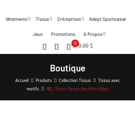
Skip
to
Vêtements
Tissus
Entreprises
Adept Sportswear
content
Jeux
Promotions
A Propos
0
0.00
$
Boutique
Accueil
Produits
Collection Tissus
Tissus avec
motifs
481_Tricot Flocon des fêtes Bleu