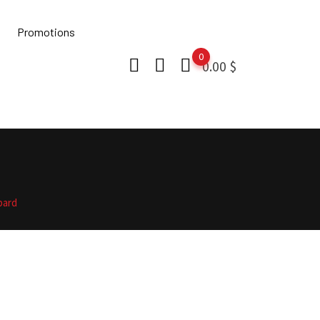
Promotions
0
0.00
$
pard