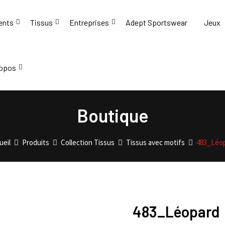
ents
Tissus
Entreprises
Adept Sportswear
Jeux
ropos
Boutique
ueil
Produits
Collection Tissus
Tissus avec motifs
483_Léo
483_Léopard