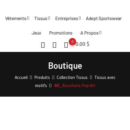
Skip
to
Vêtements
Tissus
Entreprises
Adept Sportswear
content
Jeux
Promotions
A Propos
0
0.00
$
Boutique
Accueil
Produits
Collection Tissus
Tissus avec
motifs
485_Bouchons Pop Art