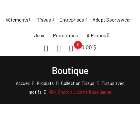
Skip
to
Vêtements
Tissus
Entreprises
Adept Sportswear
content
Jeux
Promotions
A Propos
0
0.00
$
Boutique
Accueil
Produits
Collection Tissus
Tissus avec
motifs
494_Chaton Licorne Rose Jaune