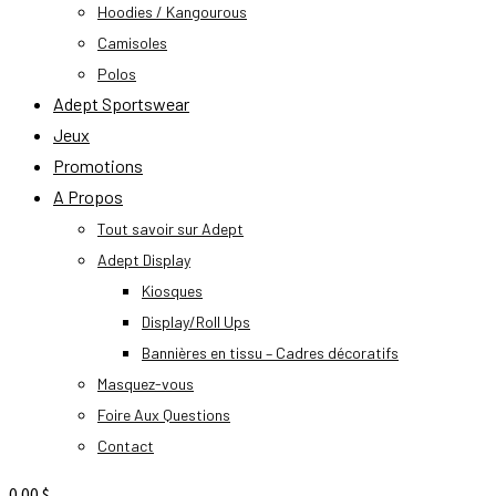
Hoodies / Kangourous
Camisoles
Polos
Adept Sportswear
Jeux
Promotions
A Propos
Tout savoir sur Adept
Adept Display
Kiosques
Display/Roll Ups
Bannières en tissu – Cadres décoratifs
Masquez-vous
Foire Aux Questions
Contact
0.00
$