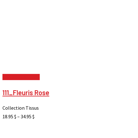
Choix des options
111_Fleuris Rose
Collection Tissus
18.95
$
–
34.95
$