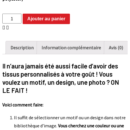
511_Let's
Ajouter au panier
go
Camping
Mauve
Description
Information complémentaire
Avis (0)
quantity
Il n’aura jamais été aussi facile d’avoir des
tissus personnalisés à votre goût ! Vous
voulez un motif, un design, une photo ? ON
LE FAIT !
Voici comment faire:
Il suffit de sélectionner un motif ou un design dans notre
bibliothèque d’image.
Vous cherchez une couleur ou une