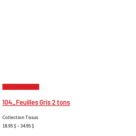
Choix des options
104_Feuilles Gris 2 tons
Collection Tissus
18.95
$
–
34.95
$