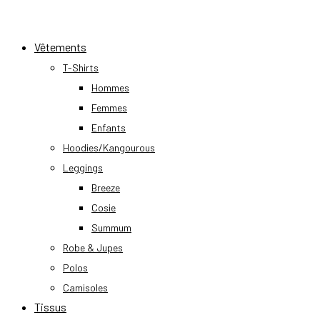
Skip
to
Vêtements
content
T-Shirts
Hommes
Femmes
Enfants
Hoodies/Kangourous
Leggings
Breeze
Cosie
Summum
Robe & Jupes
Polos
Camisoles
Tissus