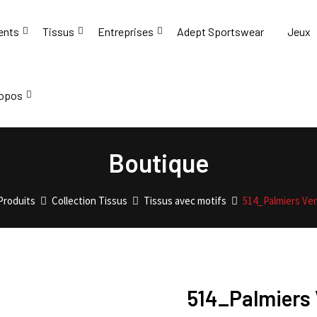
ents
Tissus
Entreprises
Adept Sportswear
Jeux
ropos
Boutique
Produits
Collection Tissus
Tissus avec motifs
514_Palmiers Ver
514_Palmiers 