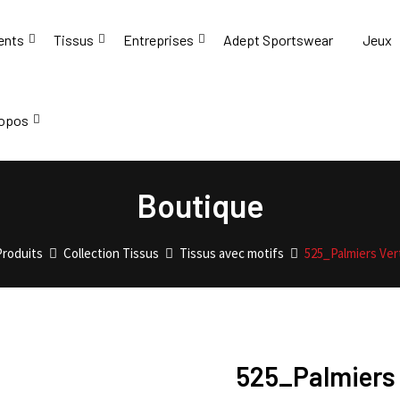
ents
Tissus
Entreprises
Adept Sportswear
Jeux
ropos
Boutique
Produits
Collection Tissus
Tissus avec motifs
525_Palmiers Ver
525_Palmiers 