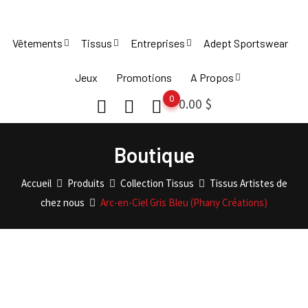
Skip
to
Vêtements
Tissus
Entreprises
Adept Sportswear
content
Jeux
Promotions
A Propos
0
0.00
$
Boutique
Accueil
Produits
Collection Tissus
Tissus Artistes de
chez nous
Arc-en-Ciel Gris Bleu (Phany Créations)