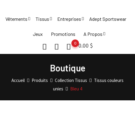
Skip
to
Vêtements
Tissus
Entreprises
Adept Sportswear
content
Jeux
Promotions
A Propos
0
0.00
$
Boutique
Accueil
Produits
Collection Tissus
Tissus couleurs
unies
Bleu 4