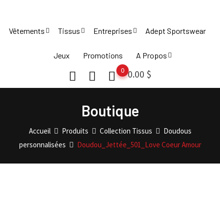
Skip
to
Vêtements
Tissus
Entreprises
Adept Sportswear
content
Jeux
Promotions
A Propos
0
0.00
$
Boutique
Accueil
Produits
Collection Tissus
Doudous
personnalisées
Doudou_Jettée_501_Love Coeur Amour