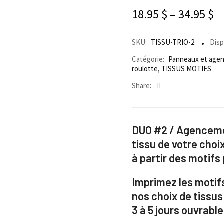
18.95
$
–
34.95
$
SKU:
TISSU-TRIO-2
Dispo
Catégorie:
Panneaux et agen
roulotte
,
TISSUS MOTIFS
Share:
DUO #2 / Agencemen
tissu de votre choi
à partir des motifs
Imprimez les motifs
nos choix de tissus
3 à 5 jours ouvrable