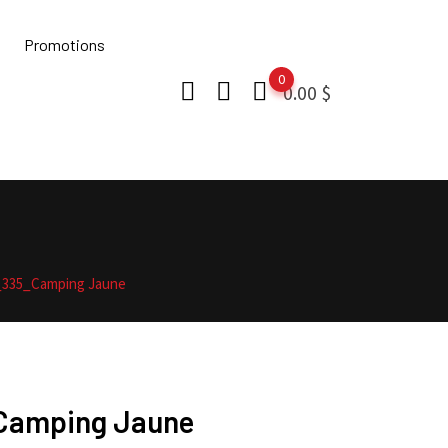
Promotions
0
0.00
$
_335_Camping Jaune
Camping Jaune