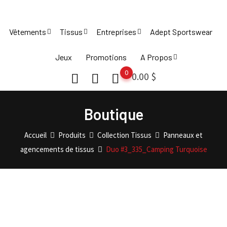
Skip
to
Vêtements
Tissus
Entreprises
Adept Sportswear
content
Jeux
Promotions
A Propos
0
0.00
$
Boutique
Accueil
Produits
Collection Tissus
Panneaux et
agencements de tissus
Duo #3_335_Camping Turquoise