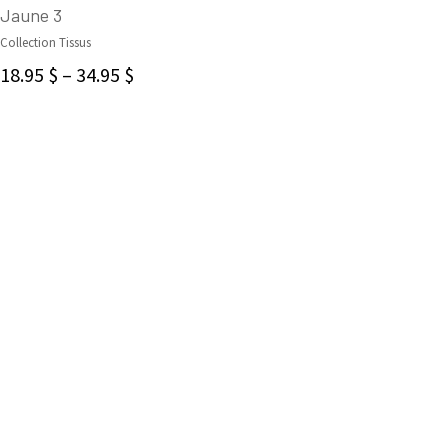
Jaune 3
Collection Tissus
CHOIX DES OPTIONS
18.95
$
–
34.95
$