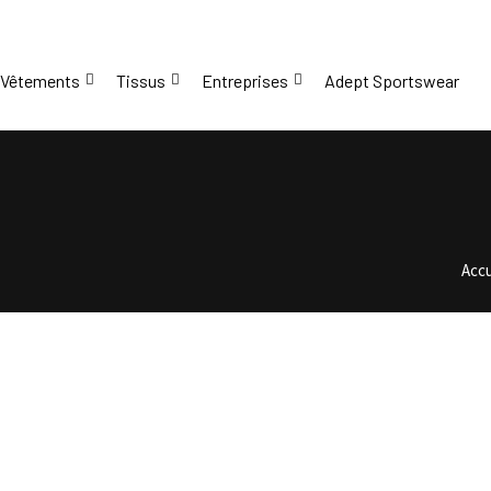
Skip
to
content
Vêtements
Tissus
Entreprises
Adept Sportswear
Accu