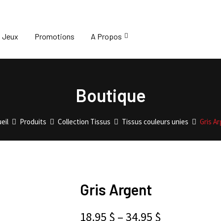
Jeux
Promotions
A Propos
Boutique
eil
Produits
Collection Tissus
Tissus couleurs unies
Gris A
Gris Argent
18.95
$
–
34.95
$