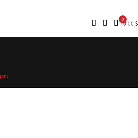
0
0.00
$
rgent