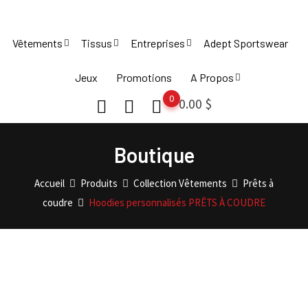
Skip
to
Vêtements
Tissus
Entreprises
Adept Sportswear
content
Jeux
Promotions
A Propos
0
0.00
$
Boutique
Accueil
Produits
Collection Vêtements
Prêts à
coudre
Hoodies personnalisés PRÊTS À COUDRE