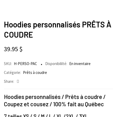
Hoodies personnalisés PRÊTS À
COUDRE
39.95
$
SKU:
H-PERSO-PAC
Disponibililté:
En inventaire
Catégorie:
Prêts à coudre
Share:
Hoodies personnalisés / Prêts à coudre /
Coupez et cousez / 100% fait au Québec
7 tailles XS / S / M / L / XL /2XL / 3XL