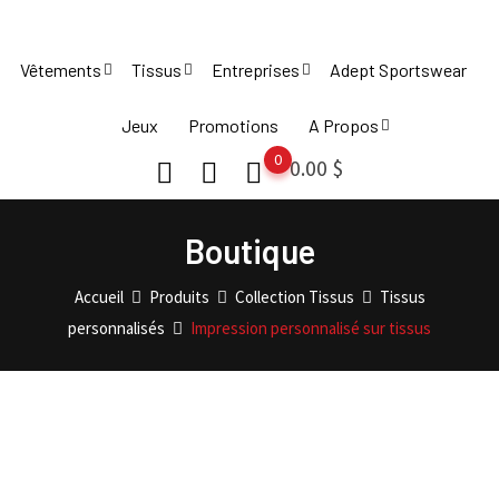
Skip
to
Vêtements
Tissus
Entreprises
Adept Sportswear
content
Jeux
Promotions
A Propos
0
0.00
$
Boutique
Accueil
Produits
Collection Tissus
Tissus
personnalisés
Impression personnalisé sur tissus